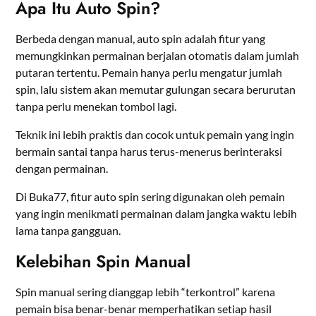
Apa Itu Auto Spin?
Berbeda dengan manual, auto spin adalah fitur yang
memungkinkan permainan berjalan otomatis dalam jumlah
putaran tertentu. Pemain hanya perlu mengatur jumlah
spin, lalu sistem akan memutar gulungan secara berurutan
tanpa perlu menekan tombol lagi.
Teknik ini lebih praktis dan cocok untuk pemain yang ingin
bermain santai tanpa harus terus-menerus berinteraksi
dengan permainan.
Di
Buka77
, fitur auto spin sering digunakan oleh pemain
yang ingin menikmati permainan dalam jangka waktu lebih
lama tanpa gangguan.
Kelebihan Spin Manual
Spin manual sering dianggap lebih “terkontrol” karena
pemain bisa benar-benar memperhatikan setiap hasil