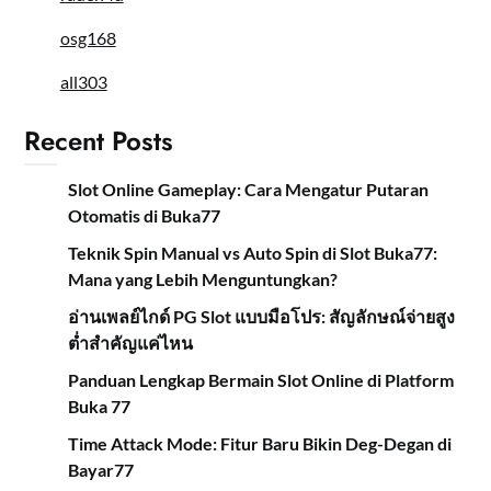
osg168
all303
Recent Posts
Slot Online Gameplay: Cara Mengatur Putaran
Otomatis di Buka77
Teknik Spin Manual vs Auto Spin di Slot Buka77:
Mana yang Lebih Menguntungkan?
อ่านเพลย์ไกด์ PG Slot แบบมือโปร: สัญลักษณ์จ่ายสูง
ต่ำสำคัญแค่ไหน
Panduan Lengkap Bermain Slot Online di Platform
Buka 77
Time Attack Mode: Fitur Baru Bikin Deg-Degan di
Bayar77