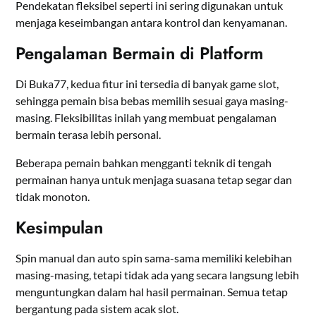
Pendekatan fleksibel seperti ini sering digunakan untuk
menjaga keseimbangan antara kontrol dan kenyamanan.
Pengalaman Bermain di Platform
Di
Buka77
, kedua fitur ini tersedia di banyak game slot,
sehingga pemain bisa bebas memilih sesuai gaya masing-
masing. Fleksibilitas inilah yang membuat pengalaman
bermain terasa lebih personal.
Beberapa pemain bahkan mengganti teknik di tengah
permainan hanya untuk menjaga suasana tetap segar dan
tidak monoton.
Kesimpulan
Spin manual dan auto spin sama-sama memiliki kelebihan
masing-masing, tetapi tidak ada yang secara langsung lebih
menguntungkan dalam hal hasil permainan. Semua tetap
bergantung pada sistem acak slot.