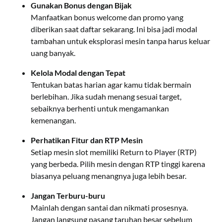
Gunakan Bonus dengan Bijak
Manfaatkan bonus welcome dan promo yang
diberikan saat daftar sekarang. Ini bisa jadi modal
tambahan untuk eksplorasi mesin tanpa harus keluar
uang banyak.
Kelola Modal dengan Tepat
Tentukan batas harian agar kamu tidak bermain
berlebihan. Jika sudah menang sesuai target,
sebaiknya berhenti untuk mengamankan
kemenangan.
Perhatikan Fitur dan RTP Mesin
Setiap mesin slot memiliki Return to Player (RTP)
yang berbeda. Pilih mesin dengan RTP tinggi karena
biasanya peluang menangnya juga lebih besar.
Jangan Terburu-buru
Mainlah dengan santai dan nikmati prosesnya.
Jangan langsung pasang taruhan besar sebelum