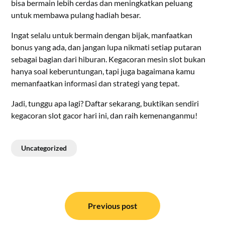
bisa bermain lebih cerdas dan meningkatkan peluang
untuk membawa pulang hadiah besar.
Ingat selalu untuk bermain dengan bijak, manfaatkan
bonus yang ada, dan jangan lupa nikmati setiap putaran
sebagai bagian dari hiburan. Kegacoran mesin slot bukan
hanya soal keberuntungan, tapi juga bagaimana kamu
memanfaatkan informasi dan strategi yang tepat.
Jadi, tunggu apa lagi? Daftar sekarang, buktikan sendiri
kegacoran slot gacor hari ini, dan raih kemenanganmu!
Uncategorized
Post
navigation
Previous post