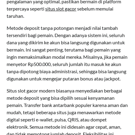
pengalaman yang optimal, pastikan bermain di platform
terpercaya seperti
situs slot gacor
sebelum memulai
taruhan.
Metode deposit tanpa potongan menjadi nilai tambah
tersendiri bagi pemain. Dengan adanya sistem ini, seluruh
dana yang dikirim ke akun bisa langsung digunakan untuk
bermain. Ini sangat penting, terutama bagi pemain yang
ingin memaksimalkan modal mereka. Misalnya, jika pemain
menyetor Rp500.000, seluruh jumlah itu masuk ke akun
tanpa dipotong biaya administrasi, sehingga bisa langsung
digunakan untuk mengejar putaran bonus atau jackpot.
Situs slot gacor modern biasanya menyediakan berbagai
metode deposit yang bisa dipilih sesuai kenyamanan
pemain. Transfer bank antarbank populer karena aman dan
mudah, tetapi beberapa situs juga menawarkan metode
digital seperti e-wallet, pulsa, QRIS, atau dompet
elektronik. Semua metode ini didesain agar cepat, aman,
dan tidak memotong jumlah deposit. Fleksibilitas ini