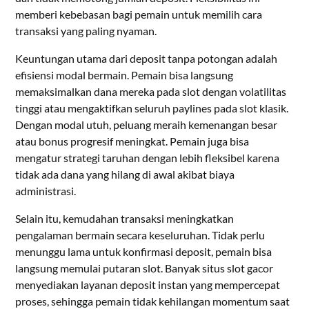
memberi kebebasan bagi pemain untuk memilih cara
transaksi yang paling nyaman.
Keuntungan utama dari deposit tanpa potongan adalah
efisiensi modal bermain. Pemain bisa langsung
memaksimalkan dana mereka pada slot dengan volatilitas
tinggi atau mengaktifkan seluruh paylines pada slot klasik.
Dengan modal utuh, peluang meraih kemenangan besar
atau bonus progresif meningkat. Pemain juga bisa
mengatur strategi taruhan dengan lebih fleksibel karena
tidak ada dana yang hilang di awal akibat biaya
administrasi.
Selain itu, kemudahan transaksi meningkatkan
pengalaman bermain secara keseluruhan. Tidak perlu
menunggu lama untuk konfirmasi deposit, pemain bisa
langsung memulai putaran slot. Banyak situs slot gacor
menyediakan layanan deposit instan yang mempercepat
proses, sehingga pemain tidak kehilangan momentum saat