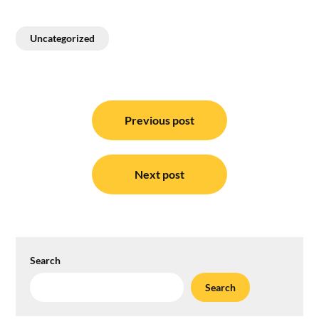
Uncategorized
Post
navigation
Previous post
Next post
Search
Search