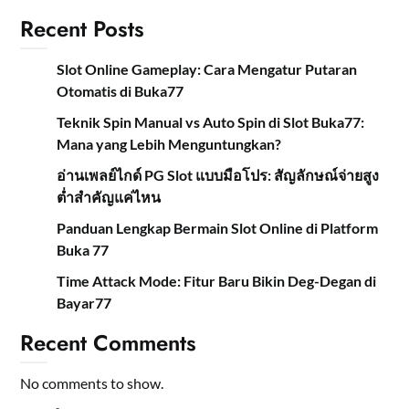
Recent Posts
Slot Online Gameplay: Cara Mengatur Putaran
Otomatis di Buka77
Teknik Spin Manual vs Auto Spin di Slot Buka77:
Mana yang Lebih Menguntungkan?
อ่านเพลย์ไกด์ PG Slot แบบมือโปร: สัญลักษณ์จ่ายสูง
ต่ำสำคัญแค่ไหน
Panduan Lengkap Bermain Slot Online di Platform
Buka 77
Time Attack Mode: Fitur Baru Bikin Deg-Degan di
Bayar77
Recent Comments
No comments to show.