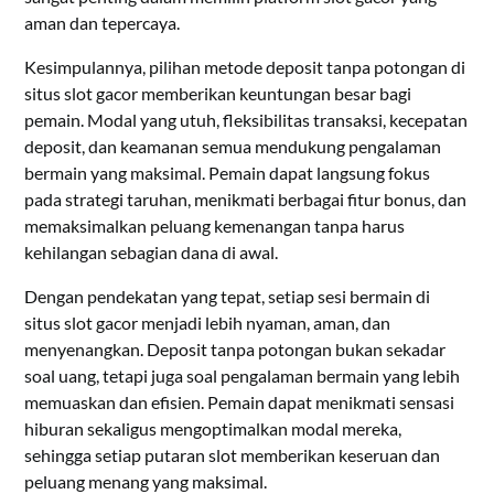
aman dan tepercaya.
Kesimpulannya, pilihan metode deposit tanpa potongan di
situs slot gacor memberikan keuntungan besar bagi
pemain. Modal yang utuh, fleksibilitas transaksi, kecepatan
deposit, dan keamanan semua mendukung pengalaman
bermain yang maksimal. Pemain dapat langsung fokus
pada strategi taruhan, menikmati berbagai fitur bonus, dan
memaksimalkan peluang kemenangan tanpa harus
kehilangan sebagian dana di awal.
Dengan pendekatan yang tepat, setiap sesi bermain di
situs slot gacor menjadi lebih nyaman, aman, dan
menyenangkan. Deposit tanpa potongan bukan sekadar
soal uang, tetapi juga soal pengalaman bermain yang lebih
memuaskan dan efisien. Pemain dapat menikmati sensasi
hiburan sekaligus mengoptimalkan modal mereka,
sehingga setiap putaran slot memberikan keseruan dan
peluang menang yang maksimal.