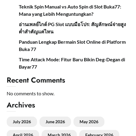
Teknik Spin Manual vs Auto Spin di Slot Buka77:
Mana yang Lebih Menguntungkan?
อ่านเพลย์ไกด์ PG Slot แบบมือโปร: สัญลักษณ์จ่ายสูง
ต่ำสำคัญแค่ไหน
Panduan Lengkap Bermain Slot Online di Platform
Buka 77
Time Attack Mode: Fitur Baru Bikin Deg-Degan di
Bayar77
Recent Comments
No comments to show.
Archives
July 2026
June 2026
May 2026
April 2026
March 2026
February 2026