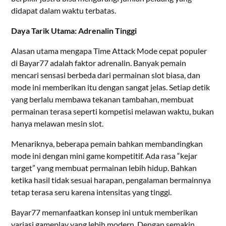
didapat dalam waktu terbatas.
Daya Tarik Utama: Adrenalin Tinggi
Alasan utama mengapa Time Attack Mode cepat populer
di Bayar77 adalah faktor adrenalin. Banyak pemain
mencari sensasi berbeda dari permainan slot biasa, dan
mode ini memberikan itu dengan sangat jelas. Setiap detik
yang berlalu membawa tekanan tambahan, membuat
permainan terasa seperti kompetisi melawan waktu, bukan
hanya melawan mesin slot.
Menariknya, beberapa pemain bahkan membandingkan
mode ini dengan mini game kompetitif. Ada rasa “kejar
target” yang membuat permainan lebih hidup. Bahkan
ketika hasil tidak sesuai harapan, pengalaman bermainnya
tetap terasa seru karena intensitas yang tinggi.
Bayar77 memanfaatkan konsep ini untuk memberikan
variasi gameplay yang lebih modern. Dengan semakin