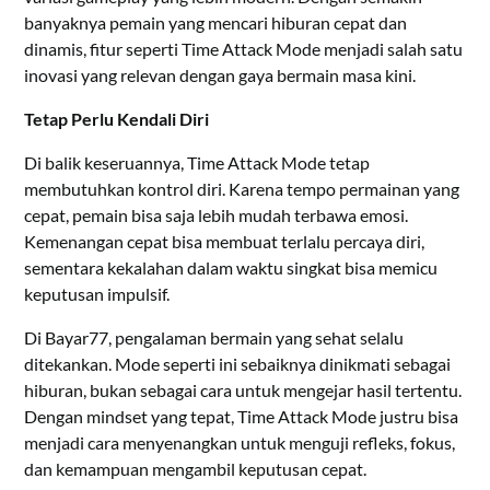
banyaknya pemain yang mencari hiburan cepat dan
dinamis, fitur seperti Time Attack Mode menjadi salah satu
inovasi yang relevan dengan gaya bermain masa kini.
Tetap Perlu Kendali Diri
Di balik keseruannya, Time Attack Mode tetap
membutuhkan kontrol diri. Karena tempo permainan yang
cepat, pemain bisa saja lebih mudah terbawa emosi.
Kemenangan cepat bisa membuat terlalu percaya diri,
sementara kekalahan dalam waktu singkat bisa memicu
keputusan impulsif.
Di Bayar77, pengalaman bermain yang sehat selalu
ditekankan. Mode seperti ini sebaiknya dinikmati sebagai
hiburan, bukan sebagai cara untuk mengejar hasil tertentu.
Dengan mindset yang tepat, Time Attack Mode justru bisa
menjadi cara menyenangkan untuk menguji refleks, fokus,
dan kemampuan mengambil keputusan cepat.